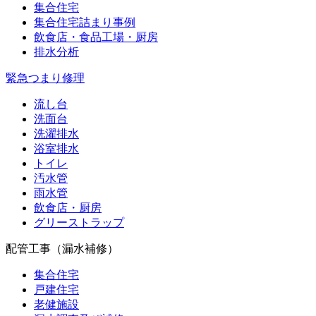
集合住宅
集合住宅詰まり事例
飲食店・食品工場・厨房
排水分析
緊急つまり修理
流し台
洗面台
洗濯排水
浴室排水
トイレ
汚水管
雨水管
飲食店・厨房
グリーストラップ
配管工事（漏水補修）
集合住宅
戸建住宅
老健施設