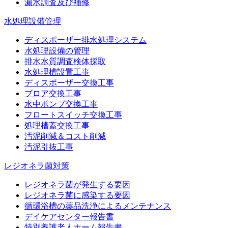
漏水調査及び補修
水処理設備管理
ディスポーザー排水処理システム
水処理設備の管理
排水水質調査検体採取
水処理槽設置工事
ディスポーザー交換工事
ブロア交換工事
水中ポンプ交換工事
フロートスイッチ交換工事
処理槽蓋交換工事
汚泥削減＆コスト削減
汚泥引抜工事
レジオネラ菌対策
レジオネラ菌が発生する要因
レジオネラ菌に感染する要因
循環浴槽の薬品洗浄によるメンテナンス
デイケアセンター報告書
特別養護老人ホーム報告書