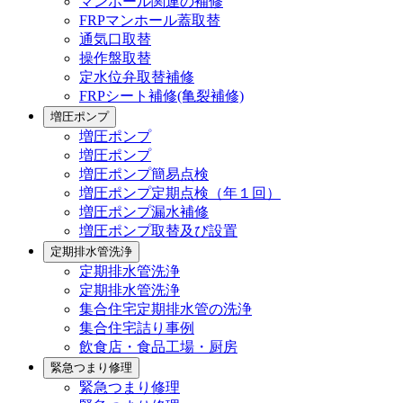
マンホール関連の補修
FRPマンホール蓋取替
通気口取替
操作盤取替
定水位弁取替補修
FRPシート補修(亀裂補修)
増圧ポンプ
増圧ポンプ
増圧ポンプ
増圧ポンプ簡易点検
増圧ポンプ定期点検（年１回）
増圧ポンプ漏水補修
増圧ポンプ取替及び設置
定期排水管洗浄
定期排水管洗浄
定期排水管洗浄
集合住宅定期排水管の洗浄
集合住宅詰り事例
飲食店・食品工場・厨房
緊急つまり修理
緊急つまり修理