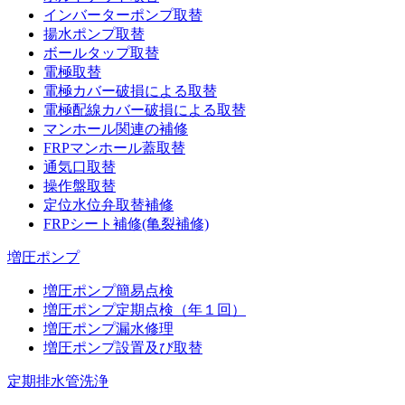
インバーターポンプ取替
揚水ポンプ取替
ボールタップ取替
電極取替
電極カバー破損による取替
電極配線カバー破損による取替
マンホール関連の補修
FRPマンホール蓋取替
通気口取替
操作盤取替
定位水位弁取替補修
FRPシート補修(亀裂補修)
増圧ポンプ
増圧ポンプ簡易点検
増圧ポンプ定期点検（年１回）
増圧ポンプ漏水修理
増圧ポンプ設置及び取替
定期排水管洗浄