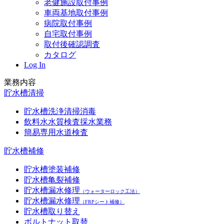
老健施設取付事例
車両基地取付事例
病院取付事例
自宅取付事例
取付後確認調査
カタログ
Log In
業務内容
貯水槽清掃
貯水槽洗浄清掃消毒
飲料水水質検査採水業務
簡易専用水道検査
貯水槽補修
貯水槽塗装補修
貯水槽亀裂補修
貯水槽漏水修理
（ウォーターロック工法）
貯水槽漏水修理
（FRPシート補修）
貯水槽取り替え
ボルトナット取替