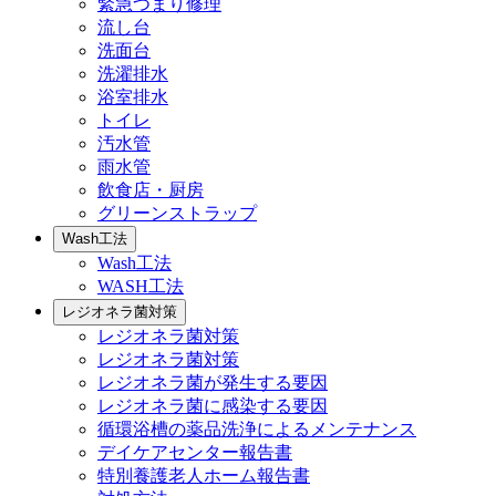
緊急つまり修理
流し台
洗面台
洗濯排水
浴室排水
トイレ
汚水管
雨水管
飲食店・厨房
グリーンストラップ
Wash工法
Wash工法
WASH工法
レジオネラ菌対策
レジオネラ菌対策
レジオネラ菌対策
レジオネラ菌が発生する要因
レジオネラ菌に感染する要因
循環浴槽の薬品洗浄によるメンテナンス
デイケアセンター報告書
特別養護老人ホーム報告書