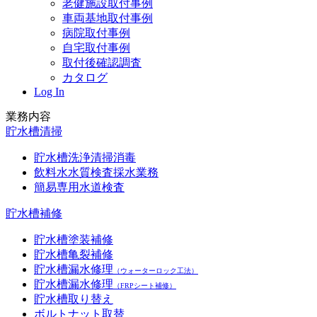
老健施設取付事例
車両基地取付事例
病院取付事例
自宅取付事例
取付後確認調査
カタログ
Log In
業務内容
貯水槽清掃
貯水槽洗浄清掃消毒
飲料水水質検査採水業務
簡易専用水道検査
貯水槽補修
貯水槽塗装補修
貯水槽亀裂補修
貯水槽漏水修理
（ウォーターロック工法）
貯水槽漏水修理
（FRPシート補修）
貯水槽取り替え
ボルトナット取替