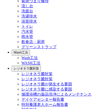
緊急つまり修理
流し台
洗面台
洗濯排水
浴室排水
トイレ
汚水管
雨水管
飲食店・厨房
グリーンストラップ
Wash工法
Wash工法
WASH工法
レジオネラ菌対策
レジオネラ菌対策
レジオネラ菌対策
レジオネラ菌が発生する要因
レジオネラ菌に感染する要因
循環浴槽の薬品洗浄によるメンテナンス
デイケアセンター報告書
特別養護老人ホーム報告書