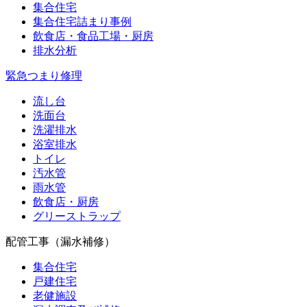
集合住宅
集合住宅詰まり事例
飲食店・食品工場・厨房
排水分析
緊急つまり修理
流し台
洗面台
洗濯排水
浴室排水
トイレ
汚水管
雨水管
飲食店・厨房
グリーストラップ
配管工事（漏水補修）
集合住宅
戸建住宅
老健施設