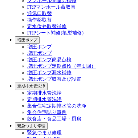
マンホール関連の補修
FRPマンホール蓋取替
通気口取替
操作盤取替
定水位弁取替補修
FRPシート補修(亀裂補修)
増圧ポンプ
増圧ポンプ
増圧ポンプ
増圧ポンプ簡易点検
増圧ポンプ定期点検（年１回）
増圧ポンプ漏水補修
増圧ポンプ取替及び設置
定期排水管洗浄
定期排水管洗浄
定期排水管洗浄
集合住宅定期排水管の洗浄
集合住宅詰り事例
飲食店・食品工場・厨房
緊急つまり修理
緊急つまり修理