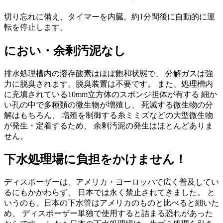
切り忘れに備え、タイマーを内臓。約1分間後に自動的に運
転を停止します。
におい・余剰汚泥なし
排水処理槽内の溶存酸素はほぼ飽和状態で、 分解ガスは強
力に脱臭されます。脱臭装置は不要です。 また、処理槽内
に充填されている10mm立方体のスポンジ担体が有する 細か
い孔の中で多種類の微生物が増殖し、 死滅する微生物の分
解はもちろん、 増殖を制御する糸ミミズなどの大型微生物
が発生・定着するため、 余剰汚泥の発生はほとんどありま
せん。
下水処理場に負担をかけません！
ディスポーザーは、アメリカ・ヨーロッパで広く普及してい
るにもかかわらず、 日本では永く禁止されてきました。 と
いうのも、日本の下水管はアメリカのものと比べると細いた
め、 ディスポーザー単独で使用すると詰まる恐れがあった