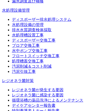
漏水調査及び補修
水処理設備管理
ディスポーザー排水処理システム
水処理設備の管理
排水水質調査検体採取
水処理槽設置工事
ディスポーザー交換工事
ブロア交換工事
水中ポンプ交換工事
フロートスイッチ交換工事
処理槽蓋交換工事
汚泥削減＆コスト削減
汚泥引抜工事
レジオネラ菌対策
レジオネラ菌が発生する要因
レジオネラ菌に感染する要因
循環浴槽の薬品洗浄によるメンテナンス
デイケアセンター報告書
特別養護老人ホーム報告書