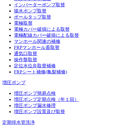
インバーターポンプ取替
揚水ポンプ取替
ボールタップ取替
電極取替
電極カバー破損による取替
電極配線カバー破損による取替
マンホール関連の補修
FRPマンホール蓋取替
通気口取替
操作盤取替
定位水位弁取替補修
FRPシート補修(亀裂補修)
増圧ポンプ
増圧ポンプ簡易点検
増圧ポンプ定期点検（年１回）
増圧ポンプ漏水修理
増圧ポンプ設置及び取替
定期排水管洗浄