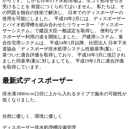
からです。 しかも日本の下水処理場は、生ゴミ処理を引き
受けることを 前提につくられてはいません。 私たちは、そ
の問題を独自の技術で解決し、 日本でのディスポーザーの
使用を可能にしました。 平成10年2月には、ディスポーザー
とバイオ処理槽を組み合わせたリウォーター 「ディスポー
ザーシステム」で建設大臣一般認定を取得し、 便利なディ
スポーザー利用の道を開拓しました。 戸建用システム、集
合住宅用システムは、 平成14年1月以降、社団法人 日本下水
道協会「ディスポーザ排水処理システム性能基準(案)」 に
基づいた適合評価を取得しており、 平成16年3月に改訂され
ました同基準(案)に対しましても、 平成19年1月に適合評価
を取得しています。
最新式ディスポーザー
排水溝1800ｍｍ口径に上から入れるタイプで漏水の可能性が
低くなりました。
自然に優しく、環境に優しく
ディスポーザー排水処理槽設備管理