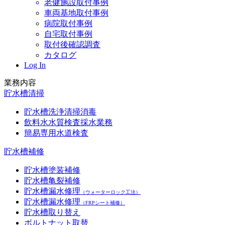
老健施設取付事例
車両基地取付事例
病院取付事例
自宅取付事例
取付後確認調査
カタログ
Log In
業務内容
貯水槽清掃
貯水槽洗浄清掃消毒
飲料水水質検査採水業務
簡易専用水道検査
貯水槽補修
貯水槽塗装補修
貯水槽亀裂補修
貯水槽漏水修理
（ウォーターロック工法）
貯水槽漏水修理
（FRPシート補修）
貯水槽取り替え
ボルトナット取替