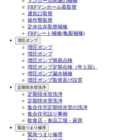
マンホール関連の補修
FRPマンホール蓋取替
通気口取替
操作盤取替
定水位弁取替補修
FRPシート補修(亀裂補修)
増圧ポンプ
増圧ポンプ
増圧ポンプ
増圧ポンプ簡易点検
増圧ポンプ定期点検（年１回）
増圧ポンプ漏水補修
増圧ポンプ取替及び設置
定期排水管洗浄
定期排水管洗浄
定期排水管洗浄
集合住宅定期排水管の洗浄
集合住宅詰り事例
飲食店・食品工場・厨房
緊急つまり修理
緊急つまり修理