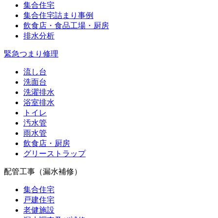
集合住宅
集合住宅詰まり事例
飲食店・食品工場・厨房
排水分析
緊急つまり修理
流し台
洗面台
洗濯排水
浴室排水
トイレ
汚水管
雨水管
飲食店・厨房
グリーストラップ
配管工事（漏水補修）
集合住宅
戸建住宅
老健施設