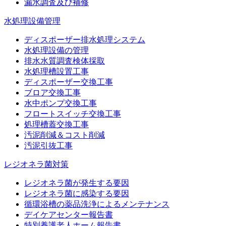
漏水調査及び補修
水処理設備管理
ディスポーザー排水処理システム
水処理設備の管理
排水水質調査検体採取
水処理槽設置工事
ディスポーザー交換工事
ブロア交換工事
水中ポンプ交換工事
フロートスイッチ交換工事
処理槽蓋交換工事
汚泥削減＆コスト削減
汚泥引抜工事
レジオネラ菌対策
レジオネラ菌が発生する要因
レジオネラ菌に感染する要因
循環浴槽の薬品洗浄によるメンテナンス
デイケアセンター報告書
特別養護老人ホーム報告書