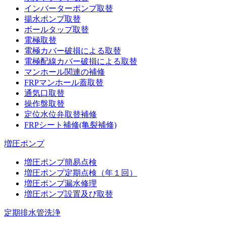
インバーターポンプ取替
揚水ポンプ取替
ボールタップ取替
電極取替
電極カバー破損による取替
電極配線カバー破損による取替
マンホール関連の補修
FRPマンホール蓋取替
通気口取替
操作盤取替
定位水位弁取替補修
FRPシート補修(亀裂補修)
増圧ポンプ
増圧ポンプ簡易点検
増圧ポンプ定期点検（年１回）
増圧ポンプ漏水修理
増圧ポンプ設置及び取替
定期排水管洗浄