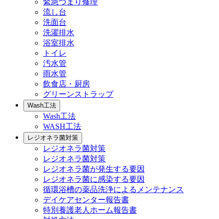
緊急つまり修理
流し台
洗面台
洗濯排水
浴室排水
トイレ
汚水管
雨水管
飲食店・厨房
グリーンストラップ
Wash工法
Wash工法
WASH工法
レジオネラ菌対策
レジオネラ菌対策
レジオネラ菌対策
レジオネラ菌が発生する要因
レジオネラ菌に感染する要因
循環浴槽の薬品洗浄によるメンテナンス
デイケアセンター報告書
特別養護老人ホーム報告書