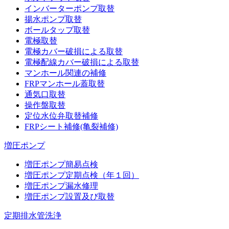
インバーターポンプ取替
揚水ポンプ取替
ボールタップ取替
電極取替
電極カバー破損による取替
電極配線カバー破損による取替
マンホール関連の補修
FRPマンホール蓋取替
通気口取替
操作盤取替
定位水位弁取替補修
FRPシート補修(亀裂補修)
増圧ポンプ
増圧ポンプ簡易点検
増圧ポンプ定期点検（年１回）
増圧ポンプ漏水修理
増圧ポンプ設置及び取替
定期排水管洗浄