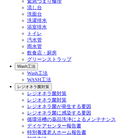
緊急つまり修理
流し台
洗面台
洗濯排水
浴室排水
トイレ
汚水管
雨水管
飲食店・厨房
グリーンストラップ
Wash工法
Wash工法
WASH工法
レジオネラ菌対策
レジオネラ菌対策
レジオネラ菌対策
レジオネラ菌が発生する要因
レジオネラ菌に感染する要因
循環浴槽の薬品洗浄によるメンテナンス
デイケアセンター報告書
特別養護老人ホーム報告書