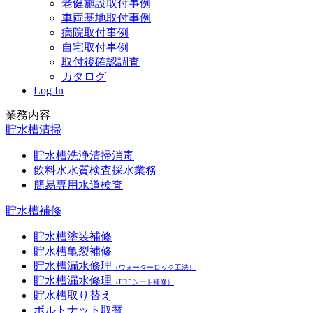
老健施設取付事例
車両基地取付事例
病院取付事例
自宅取付事例
取付後確認調査
カタログ
Log In
業務内容
貯水槽清掃
貯水槽洗浄清掃消毒
飲料水水質検査採水業務
簡易専用水道検査
貯水槽補修
貯水槽塗装補修
貯水槽亀裂補修
貯水槽漏水修理
（ウォーターロック工法）
貯水槽漏水修理
（FRPシート補修）
貯水槽取り替え
ボルトナット取替