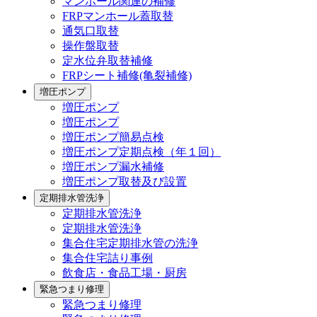
マンホール関連の補修
FRPマンホール蓋取替
通気口取替
操作盤取替
定水位弁取替補修
FRPシート補修(亀裂補修)
増圧ポンプ
増圧ポンプ
増圧ポンプ
増圧ポンプ簡易点検
増圧ポンプ定期点検（年１回）
増圧ポンプ漏水補修
増圧ポンプ取替及び設置
定期排水管洗浄
定期排水管洗浄
定期排水管洗浄
集合住宅定期排水管の洗浄
集合住宅詰り事例
飲食店・食品工場・厨房
緊急つまり修理
緊急つまり修理