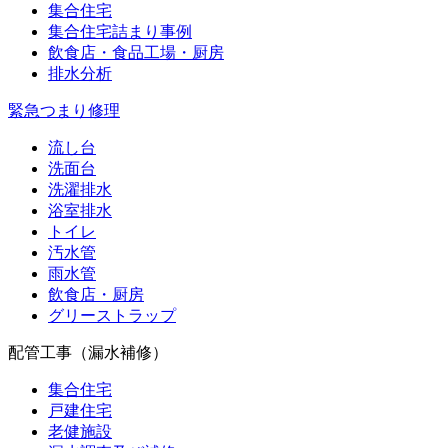
集合住宅
集合住宅詰まり事例
飲食店・食品工場・厨房
排水分析
緊急つまり修理
流し台
洗面台
洗濯排水
浴室排水
トイレ
汚水管
雨水管
飲食店・厨房
グリーストラップ
配管工事（漏水補修）
集合住宅
戸建住宅
老健施設