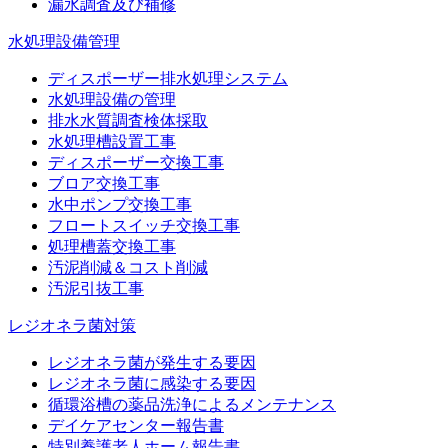
漏水調査及び補修
水処理設備管理
ディスポーザー排水処理システム
水処理設備の管理
排水水質調査検体採取
水処理槽設置工事
ディスポーザー交換工事
ブロア交換工事
水中ポンプ交換工事
フロートスイッチ交換工事
処理槽蓋交換工事
汚泥削減＆コスト削減
汚泥引抜工事
レジオネラ菌対策
レジオネラ菌が発生する要因
レジオネラ菌に感染する要因
循環浴槽の薬品洗浄によるメンテナンス
デイケアセンター報告書
特別養護老人ホーム報告書