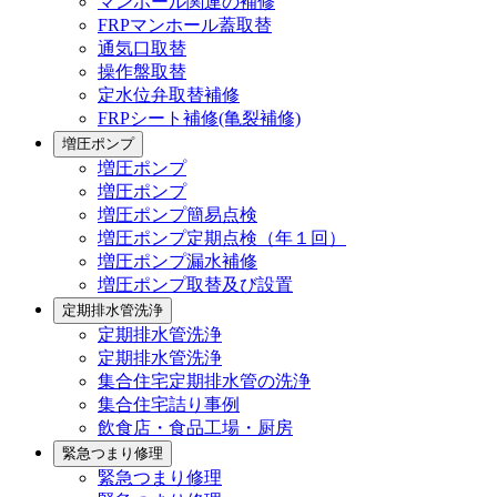
マンホール関連の補修
FRPマンホール蓋取替
通気口取替
操作盤取替
定水位弁取替補修
FRPシート補修(亀裂補修)
増圧ポンプ
増圧ポンプ
増圧ポンプ
増圧ポンプ簡易点検
増圧ポンプ定期点検（年１回）
増圧ポンプ漏水補修
増圧ポンプ取替及び設置
定期排水管洗浄
定期排水管洗浄
定期排水管洗浄
集合住宅定期排水管の洗浄
集合住宅詰り事例
飲食店・食品工場・厨房
緊急つまり修理
緊急つまり修理