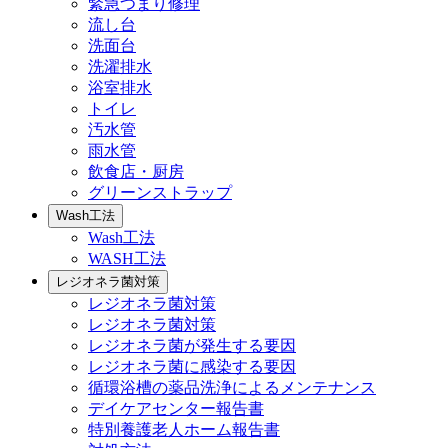
緊急つまり修理
流し台
洗面台
洗濯排水
浴室排水
トイレ
汚水管
雨水管
飲食店・厨房
グリーンストラップ
Wash工法
Wash工法
WASH工法
レジオネラ菌対策
レジオネラ菌対策
レジオネラ菌対策
レジオネラ菌が発生する要因
レジオネラ菌に感染する要因
循環浴槽の薬品洗浄によるメンテナンス
デイケアセンター報告書
特別養護老人ホーム報告書