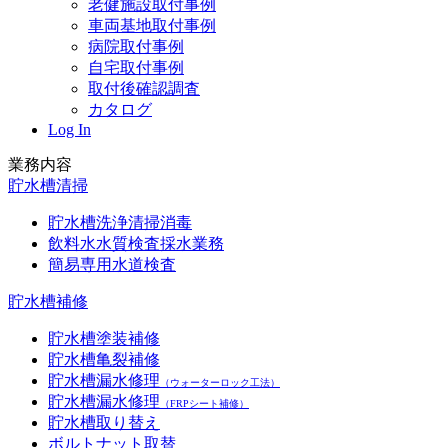
老健施設取付事例
車両基地取付事例
病院取付事例
自宅取付事例
取付後確認調査
カタログ
Log In
業務内容
貯水槽清掃
貯水槽洗浄清掃消毒
飲料水水質検査採水業務
簡易専用水道検査
貯水槽補修
貯水槽塗装補修
貯水槽亀裂補修
貯水槽漏水修理
（ウォーターロック工法）
貯水槽漏水修理
（FRPシート補修）
貯水槽取り替え
ボルトナット取替