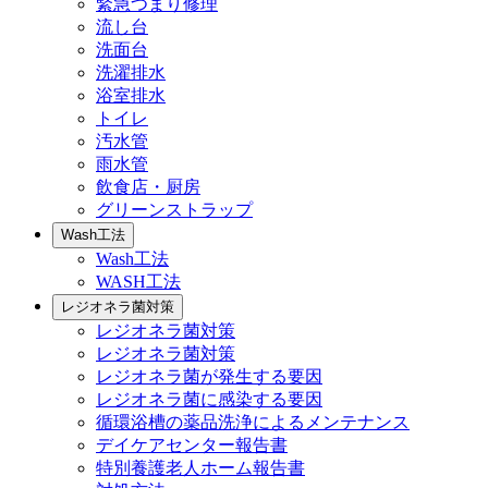
緊急つまり修理
流し台
洗面台
洗濯排水
浴室排水
トイレ
汚水管
雨水管
飲食店・厨房
グリーンストラップ
Wash工法
Wash工法
WASH工法
レジオネラ菌対策
レジオネラ菌対策
レジオネラ菌対策
レジオネラ菌が発生する要因
レジオネラ菌に感染する要因
循環浴槽の薬品洗浄によるメンテナンス
デイケアセンター報告書
特別養護老人ホーム報告書