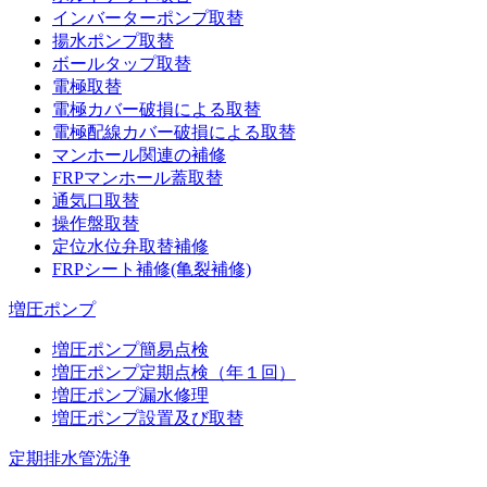
インバーターポンプ取替
揚水ポンプ取替
ボールタップ取替
電極取替
電極カバー破損による取替
電極配線カバー破損による取替
マンホール関連の補修
FRPマンホール蓋取替
通気口取替
操作盤取替
定位水位弁取替補修
FRPシート補修(亀裂補修)
増圧ポンプ
増圧ポンプ簡易点検
増圧ポンプ定期点検（年１回）
増圧ポンプ漏水修理
増圧ポンプ設置及び取替
定期排水管洗浄