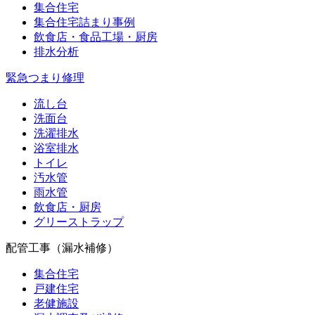
集合住宅
集合住宅詰まり事例
飲食店・食品工場・厨房
排水分析
緊急つまり修理
流し台
洗面台
洗濯排水
浴室排水
トイレ
汚水管
雨水管
飲食店・厨房
グリーストラップ
配管工事（漏水補修）
集合住宅
戸建住宅
老健施設