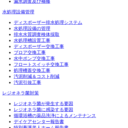
漏水調査及び補修
水処理設備管理
ディスポーザー排水処理システム
水処理設備の管理
排水水質調査検体採取
水処理槽設置工事
ディスポーザー交換工事
ブロア交換工事
水中ポンプ交換工事
フロートスイッチ交換工事
処理槽蓋交換工事
汚泥削減＆コスト削減
汚泥引抜工事
レジオネラ菌対策
レジオネラ菌が発生する要因
レジオネラ菌に感染する要因
循環浴槽の薬品洗浄によるメンテナンス
デイケアセンター報告書
特別養護老人ホーム報告書