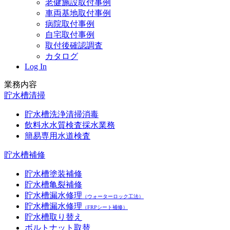
老健施設取付事例
車両基地取付事例
病院取付事例
自宅取付事例
取付後確認調査
カタログ
Log In
業務内容
貯水槽清掃
貯水槽洗浄清掃消毒
飲料水水質検査採水業務
簡易専用水道検査
貯水槽補修
貯水槽塗装補修
貯水槽亀裂補修
貯水槽漏水修理
（ウォーターロック工法）
貯水槽漏水修理
（FRPシート補修）
貯水槽取り替え
ボルトナット取替