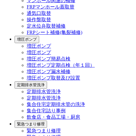
マンホール関連の補修
FRPマンホール蓋取替
通気口取替
操作盤取替
定水位弁取替補修
FRPシート補修(亀裂補修)
増圧ポンプ
増圧ポンプ
増圧ポンプ
増圧ポンプ簡易点検
増圧ポンプ定期点検（年１回）
増圧ポンプ漏水補修
増圧ポンプ取替及び設置
定期排水管洗浄
定期排水管洗浄
定期排水管洗浄
集合住宅定期排水管の洗浄
集合住宅詰り事例
飲食店・食品工場・厨房
緊急つまり修理
緊急つまり修理