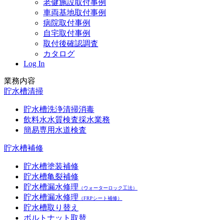
老健施設取付事例
車両基地取付事例
病院取付事例
自宅取付事例
取付後確認調査
カタログ
Log In
業務内容
貯水槽清掃
貯水槽洗浄清掃消毒
飲料水水質検査採水業務
簡易専用水道検査
貯水槽補修
貯水槽塗装補修
貯水槽亀裂補修
貯水槽漏水修理
（ウォーターロック工法）
貯水槽漏水修理
（FRPシート補修）
貯水槽取り替え
ボルトナット取替