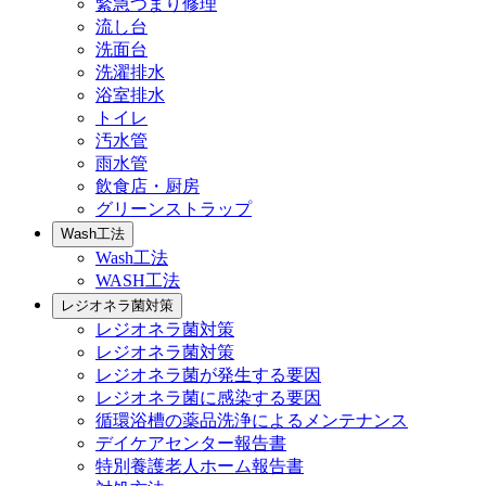
緊急つまり修理
流し台
洗面台
洗濯排水
浴室排水
トイレ
汚水管
雨水管
飲食店・厨房
グリーンストラップ
Wash工法
Wash工法
WASH工法
レジオネラ菌対策
レジオネラ菌対策
レジオネラ菌対策
レジオネラ菌が発生する要因
レジオネラ菌に感染する要因
循環浴槽の薬品洗浄によるメンテナンス
デイケアセンター報告書
特別養護老人ホーム報告書