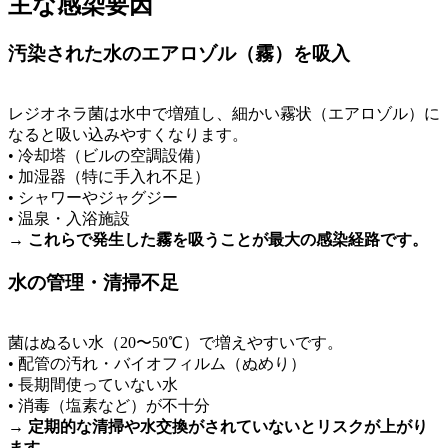
主な感染要因
汚染された水のエアロゾル（霧）を吸入
レジオネラ菌は水中で増殖し、細かい霧状（エアロゾル）に
なると吸い込みやすくなります。
• 冷却塔（ビルの空調設備）
• 加湿器（特に手入れ不足）
•
シャワー
やジャグジー
• 温泉・入浴施設
→ これらで発生した霧を吸うことが最大の感染経路です。
水の管理・清掃不足
菌はぬるい水（20〜50℃）で増えやすいです。
• 配管の汚れ・
バイオフィルム
（ぬめり）
•
長期間使っていない水
• 消毒（塩素など）が不十分
→
定期的な清掃や水交換がされていないとリスクが上がり
ます。