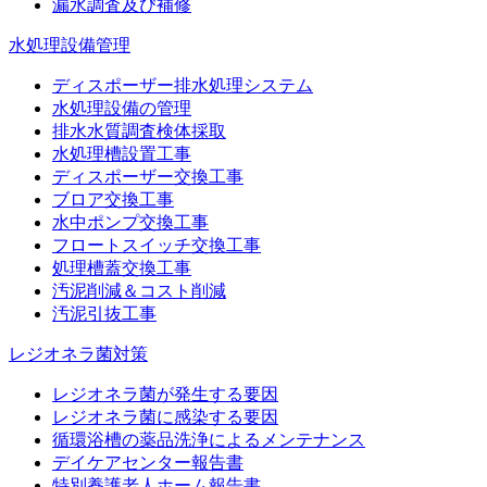
漏水調査及び補修
水処理設備管理
ディスポーザー排水処理システム
水処理設備の管理
排水水質調査検体採取
水処理槽設置工事
ディスポーザー交換工事
ブロア交換工事
水中ポンプ交換工事
フロートスイッチ交換工事
処理槽蓋交換工事
汚泥削減＆コスト削減
汚泥引抜工事
レジオネラ菌対策
レジオネラ菌が発生する要因
レジオネラ菌に感染する要因
循環浴槽の薬品洗浄によるメンテナンス
デイケアセンター報告書
特別養護老人ホーム報告書