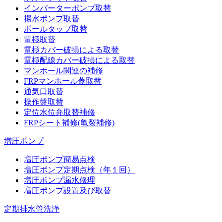
インバーターポンプ取替
揚水ポンプ取替
ボールタップ取替
電極取替
電極カバー破損による取替
電極配線カバー破損による取替
マンホール関連の補修
FRPマンホール蓋取替
通気口取替
操作盤取替
定位水位弁取替補修
FRPシート補修(亀裂補修)
増圧ポンプ
増圧ポンプ簡易点検
増圧ポンプ定期点検（年１回）
増圧ポンプ漏水修理
増圧ポンプ設置及び取替
定期排水管洗浄