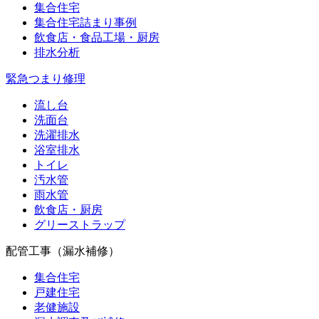
集合住宅
集合住宅詰まり事例
飲食店・食品工場・厨房
排水分析
緊急つまり修理
流し台
洗面台
洗濯排水
浴室排水
トイレ
汚水管
雨水管
飲食店・厨房
グリーストラップ
配管工事（漏水補修）
集合住宅
戸建住宅
老健施設