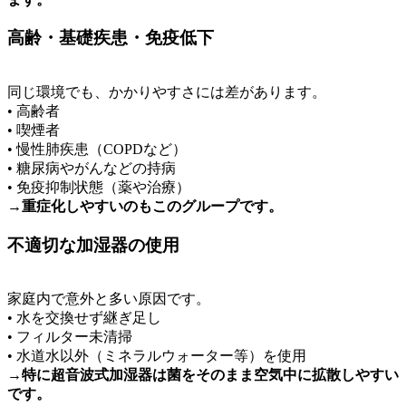
高齢・基礎疾患・免疫低下
同じ環境でも、かかりやすさには差があります。
• 高齢者
• 喫煙者
• 慢性肺疾患（COPDなど）
• 糖尿病やがんなどの持病
• 免疫抑制状態（薬や治療）
→重症化しやすいのもこのグループです。
不適切な加湿器の使用
家庭内で意外と多い原因です。
• 水を交換せず継ぎ足し
• フィルター未清掃
• 水道水以外（ミネラルウォーター等）を使用
→特に超音波式加湿器は菌をそのまま空気中に拡散しやすい
です。