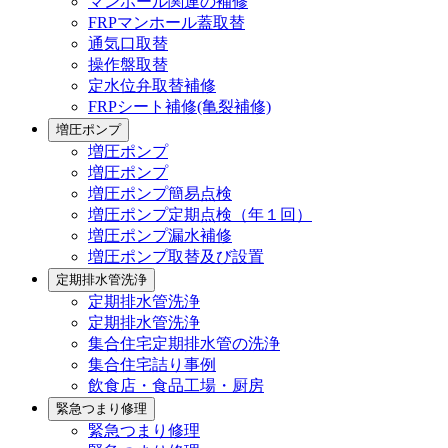
マンホール関連の補修
FRPマンホール蓋取替
通気口取替
操作盤取替
定水位弁取替補修
FRPシート補修(亀裂補修)
増圧ポンプ
増圧ポンプ
増圧ポンプ
増圧ポンプ簡易点検
増圧ポンプ定期点検（年１回）
増圧ポンプ漏水補修
増圧ポンプ取替及び設置
定期排水管洗浄
定期排水管洗浄
定期排水管洗浄
集合住宅定期排水管の洗浄
集合住宅詰り事例
飲食店・食品工場・厨房
緊急つまり修理
緊急つまり修理