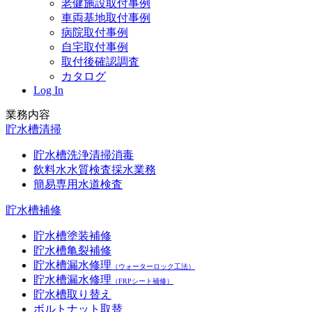
老健施設取付事例
車両基地取付事例
病院取付事例
自宅取付事例
取付後確認調査
カタログ
Log In
業務内容
貯水槽清掃
貯水槽洗浄清掃消毒
飲料水水質検査採水業務
簡易専用水道検査
貯水槽補修
貯水槽塗装補修
貯水槽亀裂補修
貯水槽漏水修理
（ウォーターロック工法）
貯水槽漏水修理
（FRPシート補修）
貯水槽取り替え
ボルトナット取替