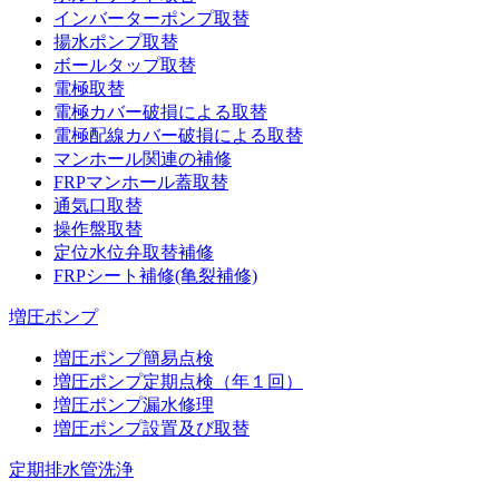
インバーターポンプ取替
揚水ポンプ取替
ボールタップ取替
電極取替
電極カバー破損による取替
電極配線カバー破損による取替
マンホール関連の補修
FRPマンホール蓋取替
通気口取替
操作盤取替
定位水位弁取替補修
FRPシート補修(亀裂補修)
増圧ポンプ
増圧ポンプ簡易点検
増圧ポンプ定期点検（年１回）
増圧ポンプ漏水修理
増圧ポンプ設置及び取替
定期排水管洗浄