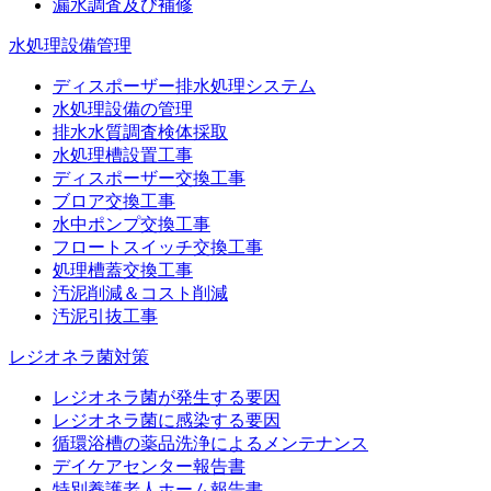
漏水調査及び補修
水処理設備管理
ディスポーザー排水処理システム
水処理設備の管理
排水水質調査検体採取
水処理槽設置工事
ディスポーザー交換工事
ブロア交換工事
水中ポンプ交換工事
フロートスイッチ交換工事
処理槽蓋交換工事
汚泥削減＆コスト削減
汚泥引抜工事
レジオネラ菌対策
レジオネラ菌が発生する要因
レジオネラ菌に感染する要因
循環浴槽の薬品洗浄によるメンテナンス
デイケアセンター報告書
特別養護老人ホーム報告書