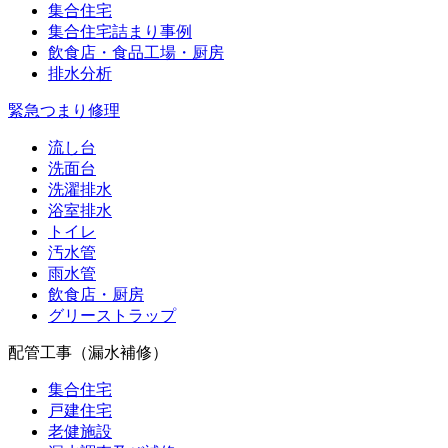
集合住宅
集合住宅詰まり事例
飲食店・食品工場・厨房
排水分析
緊急つまり修理
流し台
洗面台
洗濯排水
浴室排水
トイレ
汚水管
雨水管
飲食店・厨房
グリーストラップ
配管工事（漏水補修）
集合住宅
戸建住宅
老健施設