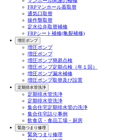
マンホール関連の補修
FRPマンホール蓋取替
通気口取替
操作盤取替
定水位弁取替補修
FRPシート補修(亀裂補修)
増圧ポンプ
増圧ポンプ
増圧ポンプ
増圧ポンプ簡易点検
増圧ポンプ定期点検（年１回）
増圧ポンプ漏水補修
増圧ポンプ取替及び設置
定期排水管洗浄
定期排水管洗浄
定期排水管洗浄
集合住宅定期排水管の洗浄
集合住宅詰り事例
飲食店・食品工場・厨房
緊急つまり修理
緊急つまり修理