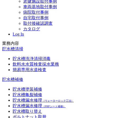
老健施設取付事例
車両基地取付事例
病院取付事例
自宅取付事例
取付後確認調査
カタログ
Log In
業務内容
貯水槽清掃
貯水槽洗浄清掃消毒
飲料水水質検査採水業務
簡易専用水道検査
貯水槽補修
貯水槽塗装補修
貯水槽亀裂補修
貯水槽漏水修理
（ウォーターロック工法）
貯水槽漏水修理
（FRPシート補修）
貯水槽取り替え
ボルトナット取替