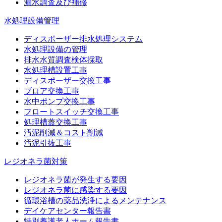
漏水調査及び補修
水処理設備管理
ディスポーザー排水処理システム
水処理設備の管理
排水水質調査検体採取
水処理槽設置工事
ディスポーザー交換工事
ブロア交換工事
水中ポンプ交換工事
フロートスイッチ交換工事
処理槽蓋交換工事
汚泥削減＆コスト削減
汚泥引抜工事
レジオネラ菌対策
レジオネラ菌が発生する要因
レジオネラ菌に感染する要因
循環浴槽の薬品洗浄によるメンテナンス
デイケアセンター報告書
特別養護老人ホーム報告書