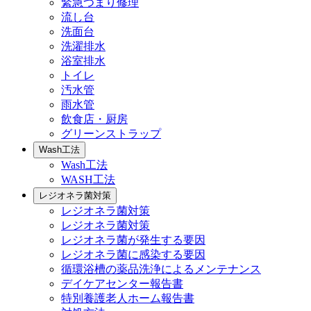
緊急つまり修理
流し台
洗面台
洗濯排水
浴室排水
トイレ
汚水管
雨水管
飲食店・厨房
グリーンストラップ
Wash工法
Wash工法
WASH工法
レジオネラ菌対策
レジオネラ菌対策
レジオネラ菌対策
レジオネラ菌が発生する要因
レジオネラ菌に感染する要因
循環浴槽の薬品洗浄によるメンテナンス
デイケアセンター報告書
特別養護老人ホーム報告書