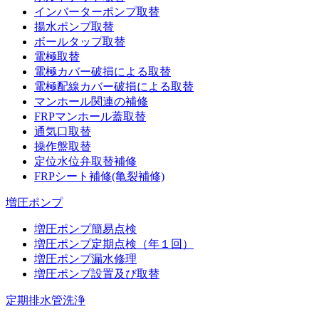
インバーターポンプ取替
揚水ポンプ取替
ボールタップ取替
電極取替
電極カバー破損による取替
電極配線カバー破損による取替
マンホール関連の補修
FRPマンホール蓋取替
通気口取替
操作盤取替
定位水位弁取替補修
FRPシート補修(亀裂補修)
増圧ポンプ
増圧ポンプ簡易点検
増圧ポンプ定期点検（年１回）
増圧ポンプ漏水修理
増圧ポンプ設置及び取替
定期排水管洗浄