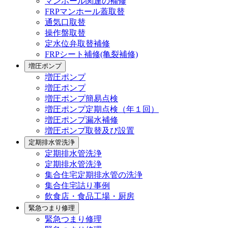
マンホール関連の補修
FRPマンホール蓋取替
通気口取替
操作盤取替
定水位弁取替補修
FRPシート補修(亀裂補修)
増圧ポンプ
増圧ポンプ
増圧ポンプ
増圧ポンプ簡易点検
増圧ポンプ定期点検（年１回）
増圧ポンプ漏水補修
増圧ポンプ取替及び設置
定期排水管洗浄
定期排水管洗浄
定期排水管洗浄
集合住宅定期排水管の洗浄
集合住宅詰り事例
飲食店・食品工場・厨房
緊急つまり修理
緊急つまり修理