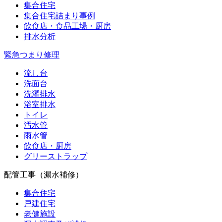
集合住宅
集合住宅詰まり事例
飲食店・食品工場・厨房
排水分析
緊急つまり修理
流し台
洗面台
洗濯排水
浴室排水
トイレ
汚水管
雨水管
飲食店・厨房
グリーストラップ
配管工事（漏水補修）
集合住宅
戸建住宅
老健施設