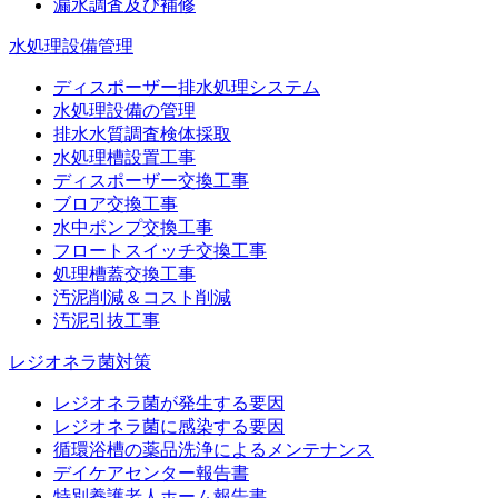
漏水調査及び補修
水処理設備管理
ディスポーザー排水処理システム
水処理設備の管理
排水水質調査検体採取
水処理槽設置工事
ディスポーザー交換工事
ブロア交換工事
水中ポンプ交換工事
フロートスイッチ交換工事
処理槽蓋交換工事
汚泥削減＆コスト削減
汚泥引抜工事
レジオネラ菌対策
レジオネラ菌が発生する要因
レジオネラ菌に感染する要因
循環浴槽の薬品洗浄によるメンテナンス
デイケアセンター報告書
特別養護老人ホーム報告書