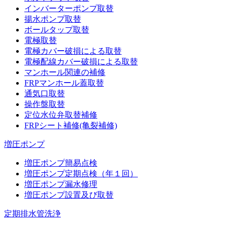
インバーターポンプ取替
揚水ポンプ取替
ボールタップ取替
電極取替
電極カバー破損による取替
電極配線カバー破損による取替
マンホール関連の補修
FRPマンホール蓋取替
通気口取替
操作盤取替
定位水位弁取替補修
FRPシート補修(亀裂補修)
増圧ポンプ
増圧ポンプ簡易点検
増圧ポンプ定期点検（年１回）
増圧ポンプ漏水修理
増圧ポンプ設置及び取替
定期排水管洗浄