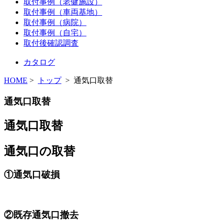
取付事例（老健施設）
取付事例（車両基地）
取付事例（病院）
取付事例（自宅）
取付後確認調査
カタログ
HOME
>
トップ
> 通気口取替
通気口取替
通気口取替
通気口の取替
①通気口破損
②既存通気口撤去