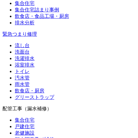
集合住宅
集合住宅詰まり事例
飲食店・食品工場・厨房
排水分析
緊急つまり修理
流し台
洗面台
洗濯排水
浴室排水
トイレ
汚水管
雨水管
飲食店・厨房
グリーストラップ
配管工事（漏水補修）
集合住宅
戸建住宅
老健施設