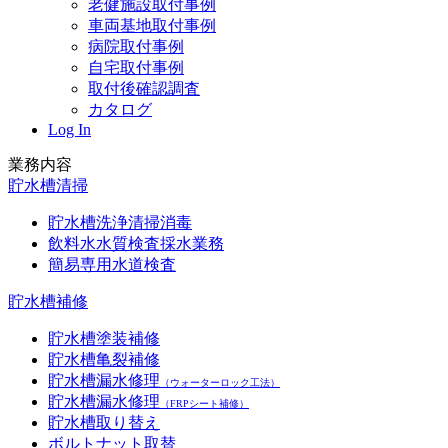
老健施設取付事例
車両基地取付事例
病院取付事例
自宅取付事例
取付後確認調査
カタログ
Log In
業務内容
貯水槽清掃
貯水槽洗浄清掃消毒
飲料水水質検査採水業務
簡易専用水道検査
貯水槽補修
貯水槽塗装補修
貯水槽亀裂補修
貯水槽漏水修理
（ウォーターロック工法）
貯水槽漏水修理
（FRPシート補修）
貯水槽取り替え
ボルトナット取替