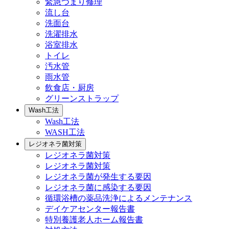
緊急つまり修理
流し台
洗面台
洗濯排水
浴室排水
トイレ
汚水管
雨水管
飲食店・厨房
グリーンストラップ
Wash工法
Wash工法
WASH工法
レジオネラ菌対策
レジオネラ菌対策
レジオネラ菌対策
レジオネラ菌が発生する要因
レジオネラ菌に感染する要因
循環浴槽の薬品洗浄によるメンテナンス
デイケアセンター報告書
特別養護老人ホーム報告書