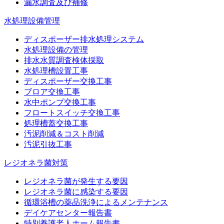
漏水調査及び補修
水処理設備管理
ディスポーザー排水処理システム
水処理設備の管理
排水水質調査検体採取
水処理槽設置工事
ディスポーザー交換工事
ブロア交換工事
水中ポンプ交換工事
フロートスイッチ交換工事
処理槽蓋交換工事
汚泥削減＆コスト削減
汚泥引抜工事
レジオネラ菌対策
レジオネラ菌が発生する要因
レジオネラ菌に感染する要因
循環浴槽の薬品洗浄によるメンテナンス
デイケアセンター報告書
特別養護老人ホーム報告書