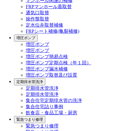
マンホール関連の補修
FRPマンホール蓋取替
通気口取替
操作盤取替
定水位弁取替補修
FRPシート補修(亀裂補修)
増圧ポンプ
増圧ポンプ
増圧ポンプ
増圧ポンプ簡易点検
増圧ポンプ定期点検（年１回）
増圧ポンプ漏水補修
増圧ポンプ取替及び設置
定期排水管洗浄
定期排水管洗浄
定期排水管洗浄
集合住宅定期排水管の洗浄
集合住宅詰り事例
飲食店・食品工場・厨房
緊急つまり修理
緊急つまり修理