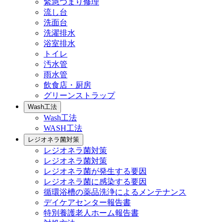
緊急つまり修理
流し台
洗面台
洗濯排水
浴室排水
トイレ
汚水管
雨水管
飲食店・厨房
グリーンストラップ
Wash工法
Wash工法
WASH工法
レジオネラ菌対策
レジオネラ菌対策
レジオネラ菌対策
レジオネラ菌が発生する要因
レジオネラ菌に感染する要因
循環浴槽の薬品洗浄によるメンテナンス
デイケアセンター報告書
特別養護老人ホーム報告書