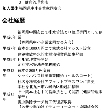
3．健康管理業務
加入団体
福岡県中小企業家同友会
会社経歴
福岡県中間市にて排水管詰まり修理専門として創
平成6年
業
【福岡県中小企業家同友会入会】
平成7年
資本金1000万円にて株式会社アシスト設立
建築物飲料水貯水槽清掃業県知事登録
平成9年
ビル管理業務開始
定期排水管洗浄業務開始
平成12
資本金800万円増資
年
シックハウス対策事業開始（ヘルスコート）
社名を株式会社アフェットプラスワンに変更
本社を北九州市八幡西区船越に移転
旧中間本社を中間営業所として開設（健康管理事
平成13
業部）
年
害虫防除サーチ施工代理店取得
【地元企業30社でディーユーネット協同組合設