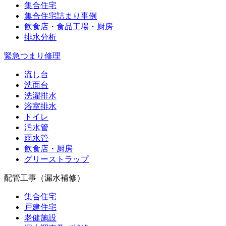
集合住宅
集合住宅詰まり事例
飲食店・食品工場・厨房
排水分析
緊急つまり修理
流し台
洗面台
洗濯排水
浴室排水
トイレ
汚水管
雨水管
飲食店・厨房
グリーストラップ
配管工事（漏水補修）
集合住宅
戸建住宅
老健施設